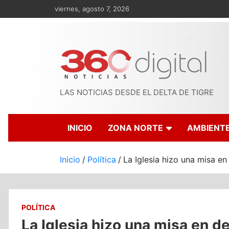
Saltar
viernes, agosto 7, 2026
al
contenido
LAS NOTICIAS DESDE EL DELTA DE TIGRE
INICIO
ZONA NORTE
AMBIENT
Inicio
Política
La Iglesia hizo una misa e
POLÍTICA
La Iglesia hizo una misa en d