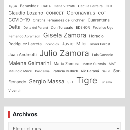
Benavidez
CFK
AySA
CABA
Carla Vizzotti
Cecilia Ferreira
Coronavirus
Claudio Lozano
CONICET
COT
COVID-19
Cuarentena
Cristina Fernández de Kirchner
Delta
Don Torcuato
Delta del Paraná
EDENOR
Federico Ugo
Gisela Zamora
Horacio
Fernando Abramzon
Javier Milei
Rodriguez Larreta
Incendios
Javier Parbst
Julio Zamora
Juan Andreotti
Luis Cancelo
Malena Galmarini
Mario Zamora
Martín Guzmán
MAT
San
Patricia Bullrich
Río Paraná
Mauricio Macri
Salud
Pandemia
Tigre
Sergio Massa
Fernando
SET
Turismo
Vicentín
Archivos
Archivos