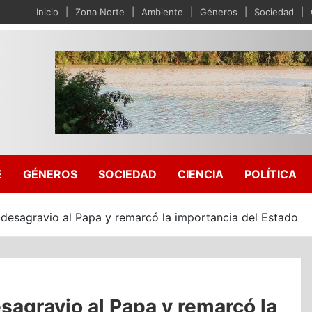
Inicio
Zona Norte
Ambiente
Géneros
Sociedad
E
GÉNEROS
SOCIEDAD
CIENCIA
POLÍTICA
n desagravio al Papa y remarcó la importancia del Estado
esagravio al Papa y remarcó la