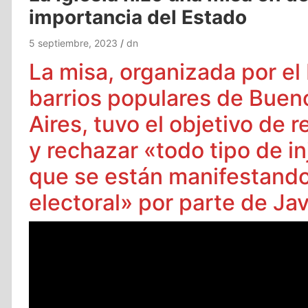
importancia del Estado
5 septiembre, 2023
dn
La misa, organizada por el 
barrios populares de Buen
Aires, tuvo el objetivo de r
y rechazar «todo tipo de in
que se están manifestand
electoral» por parte de Javi