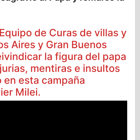
Equipo de Curas de villas y
os Aires y Gran Buenos
eivindicar la figura del papa
jurias, mentiras e insultos
o en esta campaña
er Milei.