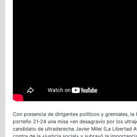
Con presencia de dirigentes políticos y gremiales, la 
porteño 21-24 una misa «en desagravio por los ultraje
candidato de ultraderecha Javier Milei (La Libertad A
contra de la «justicia social» y subrayó la importanc