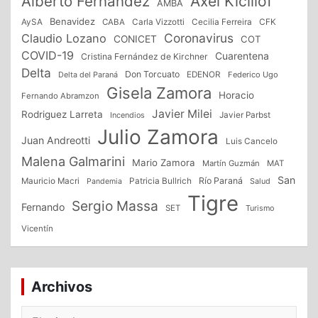
Alberto Fernández
Axel Kicillof
AMBA
Benavidez
CFK
AySA
CABA
Carla Vizzotti
Cecilia Ferreira
Coronavirus
Claudio Lozano
CONICET
COT
COVID-19
Cuarentena
Cristina Fernández de Kirchner
Delta
Don Torcuato
Delta del Paraná
EDENOR
Federico Ugo
Gisela Zamora
Horacio
Fernando Abramzon
Javier Milei
Rodriguez Larreta
Incendios
Javier Parbst
Julio Zamora
Juan Andreotti
Luis Cancelo
Malena Galmarini
Mario Zamora
Martín Guzmán
MAT
San
Patricia Bullrich
Río Paraná
Mauricio Macri
Salud
Pandemia
Tigre
Sergio Massa
Fernando
SET
Turismo
Vicentín
Archivos
Archivos