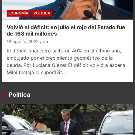
ECONOMÍA
POLÍTICA
Volvió el déficit: en julio el rojo del Estado fue
de 168 mil millones
18 agosto, 2025
dn
El déficit financiero saltó un 40% en el último año,
empujado por el crecimiento geométrico de la
deuda. Por Luciana Glezer El déficit volvió a escena.
Milei festeja el superávit…
Política