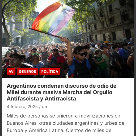
AV
GÉNEROS
POLÍTICA
Argentinos condenan discurso de odio de
Milei durante masiva Marcha del Orgullo
Antifascista y Antirracista
4 febrero, 2025
dn
Miles de personas se unieron a movilizaciones en
Buenos Aires, otras ciudades argentinas y urbes de
Europa y América Latina. Cientos de miles de