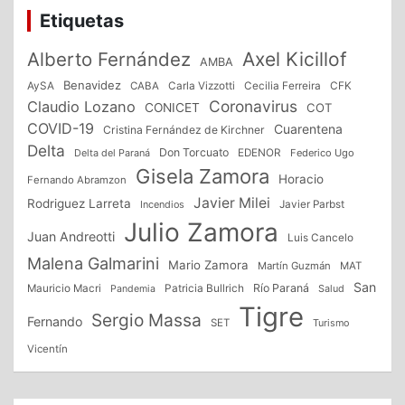
Etiquetas
Alberto Fernández
Axel Kicillof
AMBA
Benavidez
CFK
AySA
CABA
Carla Vizzotti
Cecilia Ferreira
Coronavirus
Claudio Lozano
CONICET
COT
COVID-19
Cuarentena
Cristina Fernández de Kirchner
Delta
Don Torcuato
Delta del Paraná
EDENOR
Federico Ugo
Gisela Zamora
Horacio
Fernando Abramzon
Javier Milei
Rodriguez Larreta
Incendios
Javier Parbst
Julio Zamora
Juan Andreotti
Luis Cancelo
Malena Galmarini
Mario Zamora
Martín Guzmán
MAT
San
Patricia Bullrich
Río Paraná
Mauricio Macri
Salud
Pandemia
Tigre
Sergio Massa
Fernando
SET
Turismo
Vicentín