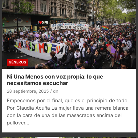
GÉNEROS
Ni Una Menos con voz propia: lo que
necesitamos escuchar
28 septiembre, 2025
dn
Empecemos por el final, que es el principio de todo.
Por Claudia Acuña La mujer lleva una remera blanca
con la cara de una de las masacradas encima del
pullover…