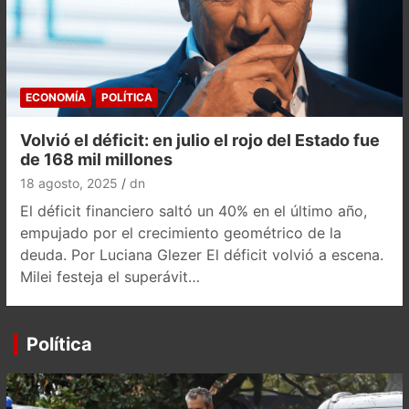
ECONOMÍA
POLÍTICA
Volvió el déficit: en julio el rojo del Estado fue
de 168 mil millones
18 agosto, 2025
dn
El déficit financiero saltó un 40% en el último año,
empujado por el crecimiento geométrico de la
deuda. Por Luciana Glezer El déficit volvió a escena.
Milei festeja el superávit…
Política