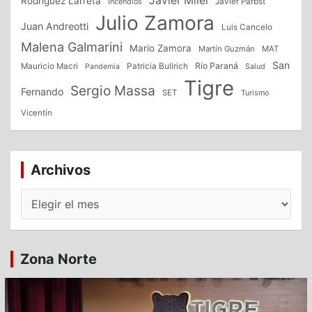
Javier Milei
Rodriguez Larreta
Incendios
Javier Parbst
Julio Zamora
Juan Andreotti
Luis Cancelo
Malena Galmarini
Mario Zamora
Martín Guzmán
MAT
San
Patricia Bullrich
Río Paraná
Mauricio Macri
Salud
Pandemia
Tigre
Sergio Massa
Fernando
SET
Turismo
Vicentín
Archivos
Archivos
Zona Norte