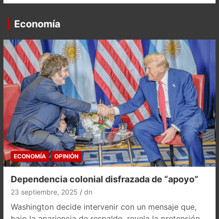
Economía
ECONOMÍA
OPINIÓN
Dependencia colonial disfrazada de “apoyo”
23 septiembre, 2025
dn
Washington decide intervenir con un mensaje que,
bajo la apariencia de respaldo, revela la pretensión