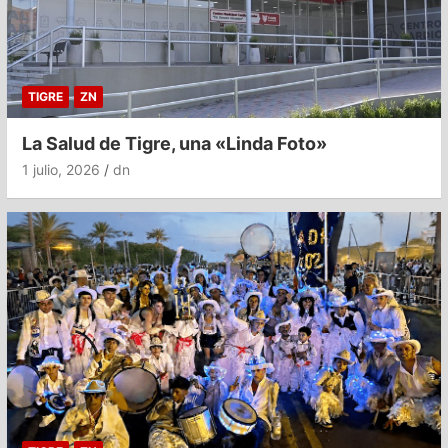
TIGRE
ZN
La Salud de Tigre, una «Linda Foto»
1 julio, 2026
dn