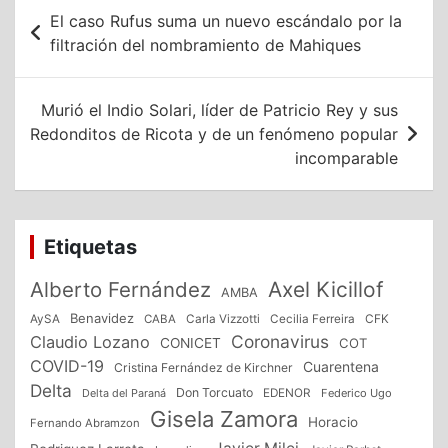
Navegación
El caso Rufus suma un nuevo escándalo por la
de
filtración del nombramiento de Mahiques
entradas
Murió el Indio Solari, líder de Patricio Rey y sus
Redonditos de Ricota y de un fenómeno popular
incomparable
Etiquetas
Alberto Fernández
Axel Kicillof
AMBA
Benavidez
CFK
AySA
CABA
Carla Vizzotti
Cecilia Ferreira
Coronavirus
Claudio Lozano
CONICET
COT
COVID-19
Cuarentena
Cristina Fernández de Kirchner
Delta
Don Torcuato
Delta del Paraná
EDENOR
Federico Ugo
Gisela Zamora
Horacio
Fernando Abramzon