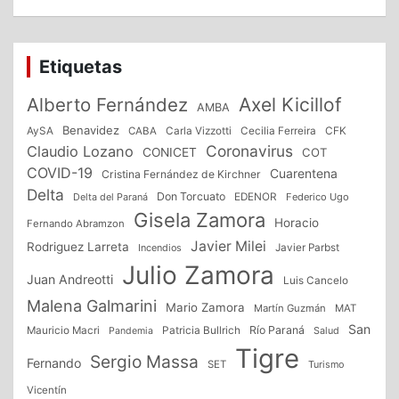
Etiquetas
Alberto Fernández
Axel Kicillof
AMBA
Benavidez
CFK
AySA
CABA
Carla Vizzotti
Cecilia Ferreira
Coronavirus
Claudio Lozano
CONICET
COT
COVID-19
Cuarentena
Cristina Fernández de Kirchner
Delta
Don Torcuato
Delta del Paraná
EDENOR
Federico Ugo
Gisela Zamora
Horacio
Fernando Abramzon
Javier Milei
Rodriguez Larreta
Incendios
Javier Parbst
Julio Zamora
Juan Andreotti
Luis Cancelo
Malena Galmarini
Mario Zamora
Martín Guzmán
MAT
San
Patricia Bullrich
Río Paraná
Mauricio Macri
Salud
Pandemia
Tigre
Sergio Massa
Fernando
SET
Turismo
Vicentín