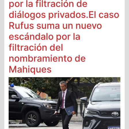
por la filtración de
diálogos privados.El caso
Rufus suma un nuevo
escándalo por la
filtración del
nombramiento de
Mahiques