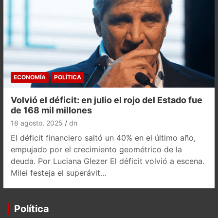
ECONOMÍA
POLÍTICA
Volvió el déficit: en julio el rojo del Estado fue
de 168 mil millones
18 agosto, 2025
dn
El déficit financiero saltó un 40% en el último año,
empujado por el crecimiento geométrico de la
deuda. Por Luciana Glezer El déficit volvió a escena.
Milei festeja el superávit…
Política