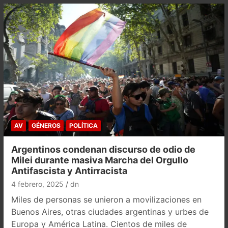
AV
GÉNEROS
POLÍTICA
Argentinos condenan discurso de odio de
Milei durante masiva Marcha del Orgullo
Antifascista y Antirracista
4 febrero, 2025
dn
Miles de personas se unieron a movilizaciones en
Buenos Aires, otras ciudades argentinas y urbes de
Europa y América Latina. Cientos de miles de