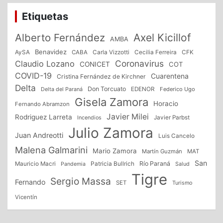
Etiquetas
Alberto Fernández
Axel Kicillof
AMBA
Benavidez
CFK
AySA
CABA
Carla Vizzotti
Cecilia Ferreira
Coronavirus
Claudio Lozano
CONICET
COT
COVID-19
Cuarentena
Cristina Fernández de Kirchner
Delta
Don Torcuato
Delta del Paraná
EDENOR
Federico Ugo
Gisela Zamora
Horacio
Fernando Abramzon
Javier Milei
Rodriguez Larreta
Incendios
Javier Parbst
Julio Zamora
Juan Andreotti
Luis Cancelo
Malena Galmarini
Mario Zamora
Martín Guzmán
MAT
San
Patricia Bullrich
Río Paraná
Mauricio Macri
Salud
Pandemia
Tigre
Sergio Massa
Fernando
SET
Turismo
Vicentín