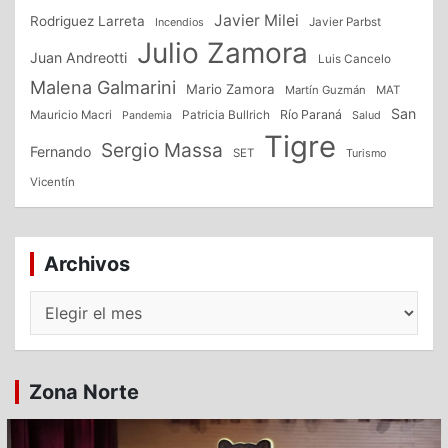
Javier Milei
Rodriguez Larreta
Incendios
Javier Parbst
Julio Zamora
Juan Andreotti
Luis Cancelo
Malena Galmarini
Mario Zamora
Martín Guzmán
MAT
San
Patricia Bullrich
Río Paraná
Mauricio Macri
Salud
Pandemia
Tigre
Sergio Massa
Fernando
SET
Turismo
Vicentín
Archivos
Archivos
Zona Norte