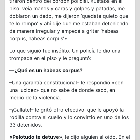
tiraron dentro del cordón policial. «Estaba en el
piso, veía manos y caras y golpes y patadas, me
doblaron un dedo, me dijeron ‘quedate quieto que
te lo rompo’ y ahí dije que me estaban deteniendo
de manera irregular y empecé a gritar ‘habeas
corpus, habeas corpus'».
Lo que siguió fue insólito. Un policía le dio una
trompada en el piso y le preguntó:
—
¿Qué es un habeas corpus?
–Una garantía constitucional– le respondió «con
una lucidez» que no sabe de donde sacó, en
medio de la violencia.
–¡Callate!– le gritó otro efectivo, que le apoyó la
rodilla contra el cuello y lo convirtió en uno de los
33 detenidos.
«Pelotudo te detuve»
, le dijo alguien al oído. En el