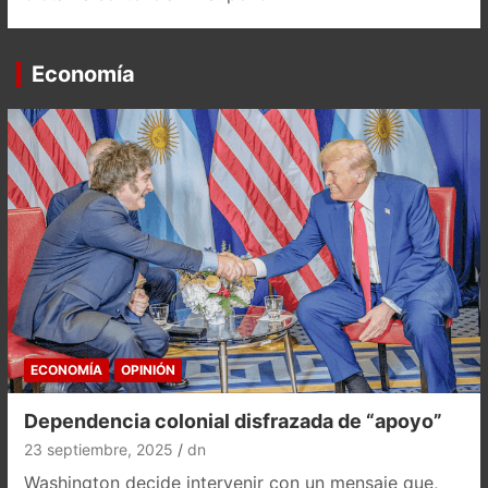
Economía
ECONOMÍA
OPINIÓN
Dependencia colonial disfrazada de “apoyo”
23 septiembre, 2025
dn
Washington decide intervenir con un mensaje que,