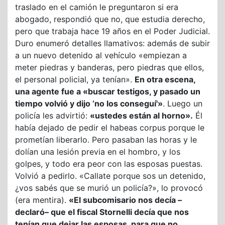
traslado en el camión le preguntaron si era
abogado, respondió que no, que estudia derecho,
pero que trabaja hace 19 años en el Poder Judicial.
Duro enumeró detalles llamativos: además de subir
a un nuevo detenido al vehículo «empiezan a
meter piedras y banderas, pero piedras que ellos,
el personal policial, ya tenían».
En otra escena,
una agente fue a «buscar testigos, y pasado un
tiempo volvió y dijo ‘no los conseguí'»
. Luego un
policía les advirtió:
«ustedes están al horno».
Él
había dejado de pedir el habeas corpus porque le
prometían liberarlo. Pero pasaban las horas y le
dolían una lesión previa en el hombro, y los
golpes, y todo era peor con las esposas puestas.
Volvió a pedirlo. «Callate porque sos un detenido,
¿vos sabés que se murió un policía?», lo provocó
(era mentira).
«El subcomisario nos decía –
declaró– que el fiscal Stornelli decía que nos
tenían que dejar las esposas, para que no