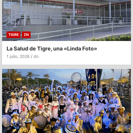
TIGRE
ZN
La Salud de Tigre, una «Linda Foto»
1 julio, 2026
dn