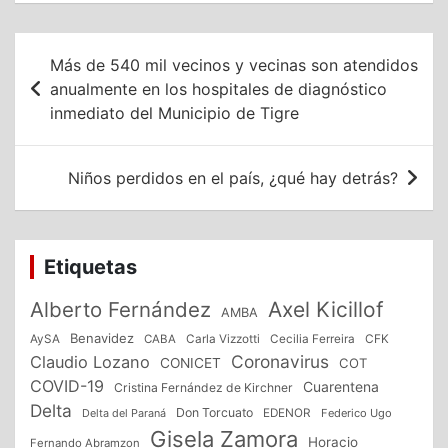
Navegación
Más de 540 mil vecinos y vecinas son atendidos
de
anualmente en los hospitales de diagnóstico
inmediato del Municipio de Tigre
entradas
Niños perdidos en el país, ¿qué hay detrás?
Etiquetas
Alberto Fernández
Axel Kicillof
AMBA
Benavidez
CFK
AySA
CABA
Carla Vizzotti
Cecilia Ferreira
Coronavirus
Claudio Lozano
CONICET
COT
COVID-19
Cuarentena
Cristina Fernández de Kirchner
Delta
Don Torcuato
Delta del Paraná
EDENOR
Federico Ugo
Gisela Zamora
Horacio
Fernando Abramzon