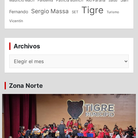
Patricia Bullrich
Río Paraná
Mauricio Macri
Salud
Pandemia
Tigre
Sergio Massa
Fernando
SET
Turismo
Vicentín
Archivos
Archivos
Zona Norte