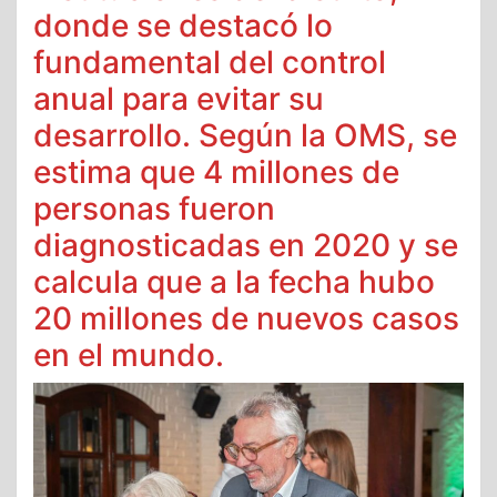
donde se destacó lo
fundamental del control
anual para evitar su
desarrollo. Según la OMS, se
estima que 4 millones de
personas fueron
diagnosticadas en 2020 y se
calcula que a la fecha hubo
20 millones de nuevos casos
en el mundo.