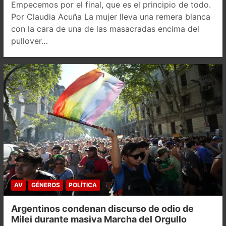
Empecemos por el final, que es el principio de todo.
Por Claudia Acuña La mujer lleva una remera blanca
con la cara de una de las masacradas encima del
pullover…
AV
GÉNEROS
POLÍTICA
Argentinos condenan discurso de odio de
Milei durante masiva Marcha del Orgullo