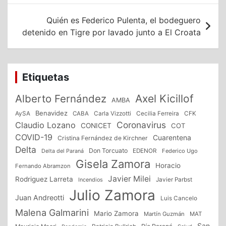
entradas
Quién es Federico Pulenta, el bodeguero
detenido en Tigre por lavado junto a El Croata
Etiquetas
Alberto Fernández
Axel Kicillof
AMBA
Benavidez
CFK
AySA
CABA
Carla Vizzotti
Cecilia Ferreira
Coronavirus
Claudio Lozano
CONICET
COT
COVID-19
Cuarentena
Cristina Fernández de Kirchner
Delta
Don Torcuato
Delta del Paraná
EDENOR
Federico Ugo
Gisela Zamora
Horacio
Fernando Abramzon
Javier Milei
Rodriguez Larreta
Incendios
Javier Parbst
Julio Zamora
Juan Andreotti
Luis Cancelo
Malena Galmarini
Mario Zamora
Martín Guzmán
MAT
San