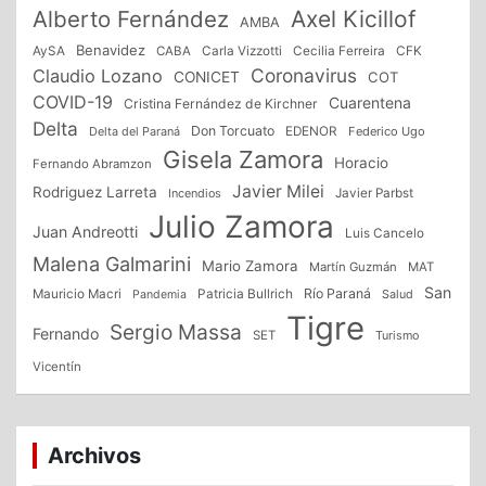
Alberto Fernández
Axel Kicillof
AMBA
Benavidez
CFK
AySA
CABA
Carla Vizzotti
Cecilia Ferreira
Coronavirus
Claudio Lozano
CONICET
COT
COVID-19
Cuarentena
Cristina Fernández de Kirchner
Delta
Don Torcuato
Delta del Paraná
EDENOR
Federico Ugo
Gisela Zamora
Horacio
Fernando Abramzon
Javier Milei
Rodriguez Larreta
Incendios
Javier Parbst
Julio Zamora
Juan Andreotti
Luis Cancelo
Malena Galmarini
Mario Zamora
Martín Guzmán
MAT
San
Patricia Bullrich
Río Paraná
Mauricio Macri
Salud
Pandemia
Tigre
Sergio Massa
Fernando
SET
Turismo
Vicentín
Archivos