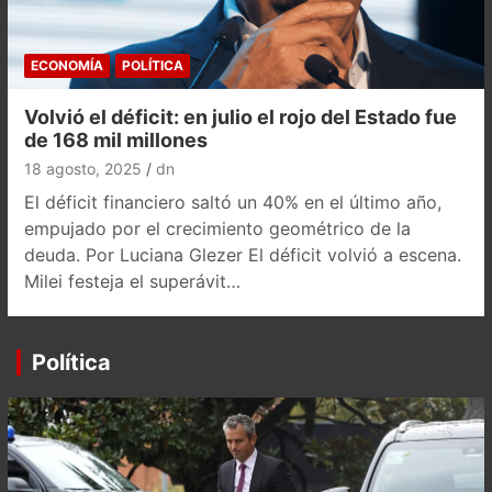
ECONOMÍA
POLÍTICA
Volvió el déficit: en julio el rojo del Estado fue
de 168 mil millones
18 agosto, 2025
dn
El déficit financiero saltó un 40% en el último año,
empujado por el crecimiento geométrico de la
deuda. Por Luciana Glezer El déficit volvió a escena.
Milei festeja el superávit…
Política