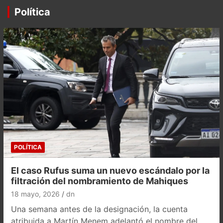
Política
POLÍTICA
El caso Rufus suma un nuevo escándalo por la
filtración del nombramiento de Mahiques
18 mayo, 2026
dn
Una semana antes de la designación, la cuenta
atribuida a Martín Menem adelantó el nombre del