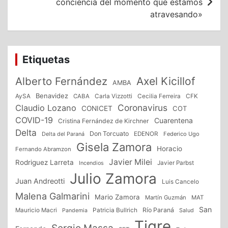
conciencia del momento que estamos
atravesando»
Etiquetas
Alberto Fernández
Axel Kicillof
AMBA
Benavidez
CFK
AySA
CABA
Carla Vizzotti
Cecilia Ferreira
Coronavirus
Claudio Lozano
CONICET
COT
COVID-19
Cuarentena
Cristina Fernández de Kirchner
Delta
Don Torcuato
Delta del Paraná
EDENOR
Federico Ugo
Gisela Zamora
Horacio
Fernando Abramzon
Javier Milei
Rodriguez Larreta
Incendios
Javier Parbst
Julio Zamora
Juan Andreotti
Luis Cancelo
Malena Galmarini
Mario Zamora
Martín Guzmán
MAT
San
Patricia Bullrich
Río Paraná
Mauricio Macri
Salud
Pandemia
Tigre