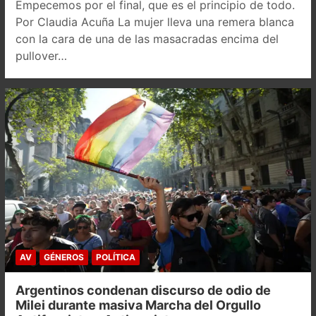
Empecemos por el final, que es el principio de todo.
Por Claudia Acuña La mujer lleva una remera blanca
con la cara de una de las masacradas encima del
pullover…
AV
GÉNEROS
POLÍTICA
Argentinos condenan discurso de odio de
Milei durante masiva Marcha del Orgullo