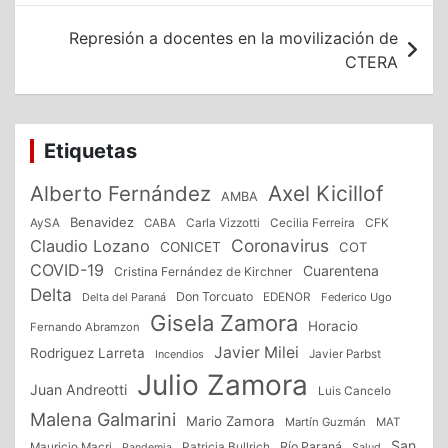
entradas
Represión a docentes en la movilización de
CTERA
Etiquetas
Alberto Fernández
Axel Kicillof
AMBA
Benavidez
CFK
AySA
CABA
Carla Vizzotti
Cecilia Ferreira
Coronavirus
Claudio Lozano
CONICET
COT
COVID-19
Cuarentena
Cristina Fernández de Kirchner
Delta
Don Torcuato
Delta del Paraná
EDENOR
Federico Ugo
Gisela Zamora
Horacio
Fernando Abramzon
Javier Milei
Rodriguez Larreta
Incendios
Javier Parbst
Julio Zamora
Juan Andreotti
Luis Cancelo
Malena Galmarini
Mario Zamora
Martín Guzmán
MAT
San
Patricia Bullrich
Río Paraná
Mauricio Macri
Salud
Pandemia