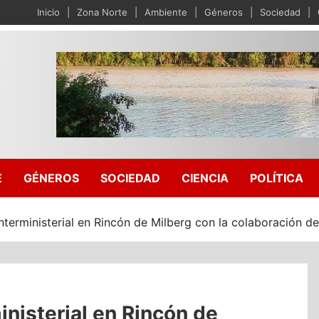
Inicio
Zona Norte
Ambiente
Géneros
Sociedad
E
GÉNEROS
SOCIEDAD
CIENCIA
POLÍTICA
interministerial en Rincón de Milberg con la colaboración
inisterial en Rincón de