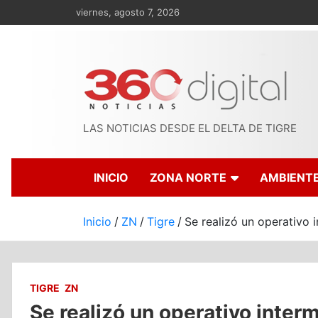
Saltar
viernes, agosto 7, 2026
al
contenido
LAS NOTICIAS DESDE EL DELTA DE TIGRE
INICIO
ZONA NORTE
AMBIENT
Inicio
ZN
Tigre
Se realizó un operativo 
TIGRE
ZN
Se realizó un operativo interm