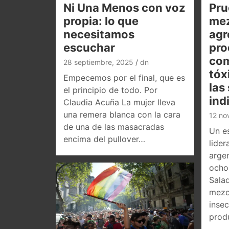
Ni Una Menos con voz
Pru
propia: lo que
mez
necesitamos
agr
escuchar
pro
co
28 septiembre, 2025
dn
tóx
Empecemos por el final, que es
las
el principio de todo. Por
ind
Claudia Acuña La mujer lleva
una remera blanca con la cara
12 no
de una de las masacradas
Un es
encima del pullover…
lider
argen
ocho 
Sala
mezc
insec
prod