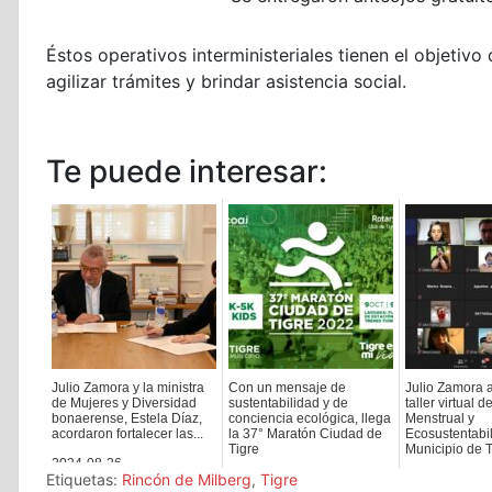
Éstos operativos interministeriales tienen el objetivo
agilizar trámites y brindar asistencia social.
Te puede interesar:
Julio Zamora y la ministra
Con un mensaje de
Julio Zamora 
de Mujeres y Diversidad
sustentabilidad y de
taller virtual 
bonaerense, Estela Díaz,
conciencia ecológica, llega
Menstrual y
acordaron fortalecer las...
la 37° Maratón Ciudad de
Ecosustentabil
Tigre
Municipio de T.
2024-08-26
Etiquetas:
Rincón de Milberg
,
Tigre
2022-09-11
2021-07-05