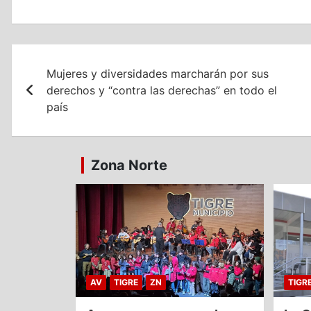
Navegación
Mujeres y diversidades marcharán por sus
de
derechos y “contra las derechas” en todo el
entradas
país
Zona Norte
AV
TIGRE
ZN
TIGR