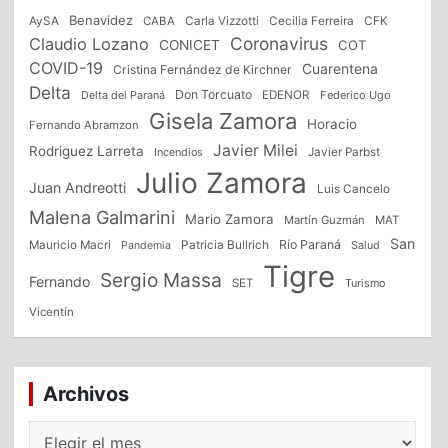
Benavidez
CFK
AySA
CABA
Carla Vizzotti
Cecilia Ferreira
Coronavirus
Claudio Lozano
CONICET
COT
COVID-19
Cuarentena
Cristina Fernández de Kirchner
Delta
Don Torcuato
Delta del Paraná
EDENOR
Federico Ugo
Gisela Zamora
Horacio
Fernando Abramzon
Javier Milei
Rodriguez Larreta
Incendios
Javier Parbst
Julio Zamora
Juan Andreotti
Luis Cancelo
Malena Galmarini
Mario Zamora
Martín Guzmán
MAT
San
Patricia Bullrich
Río Paraná
Mauricio Macri
Salud
Pandemia
Tigre
Sergio Massa
Fernando
SET
Turismo
Vicentín
Archivos
Archivos