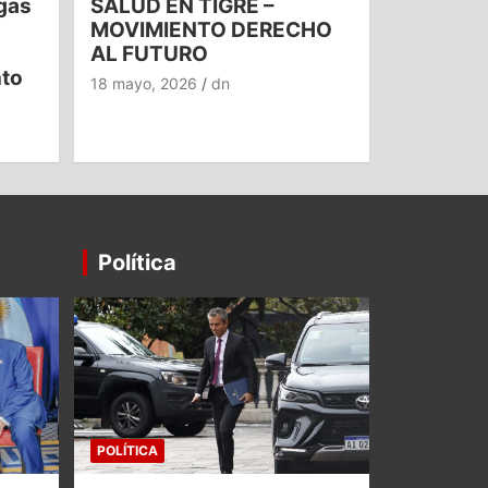
gas
SALUD EN TIGRE –
MOVIMIENTO DERECHO
AL FUTURO
nto
18 mayo, 2026
dn
Política
POLÍTICA