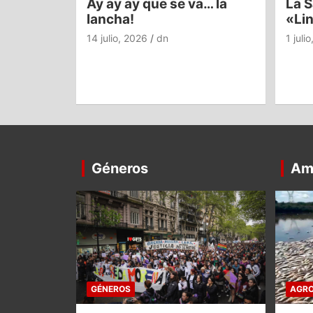
Ay ay ay que se va… la
La S
lancha!
«Li
14 julio, 2026
dn
1 juli
Géneros
Am
GÉNEROS
AGRO