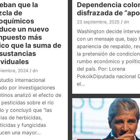
eban que la
Dependencia colon
cla de
disfrazada de “ap
oquímicos
23 septiembre, 2025
dn
duce un nuevo
Washington decide interve
mpuesto más
con un mensaje que, bajo 
ico que la suma de
apariencia de respaldo, re
 sustancias
la pretensión de condicion
ividuales
rumbo económico y políti
del país. Por: Lorena
viembre, 2024
dn
PokoikDiputada nacional 
tudio internacional
el…
ado por investigaciones
tinos analizó el efecto de
pesticidas sobre el río
do y concluyó que “las
las de herbicidas,
ticidas y fungicidas
ucen una mayor…