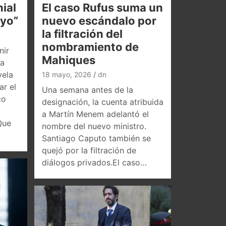
ial
El caso Rufus suma un
oyo”
nuevo escándalo por
la filtración del
nombramiento de
nir
Mahiques
la
vela
18 mayo, 2026
dn
ar el
Una semana antes de la
co
designación, la cuenta atribuida
a Martín Menem adelantó el
Que
nombre del nuevo ministro.
Santiago Caputo también se
quejó por la filtración de
diálogos privados.El caso…