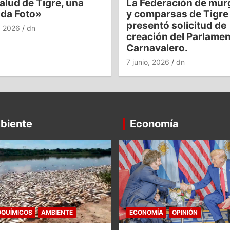
alud de Tigre, una
La Federación de mur
nda Foto»
y comparsas de Tigre
presentó solicitud de
o, 2026
dn
creación del Parlame
Carnavalero.
7 junio, 2026
dn
biente
Economía
QUÍMICOS
AMBIENTE
ECONOMÍA
OPINIÓN