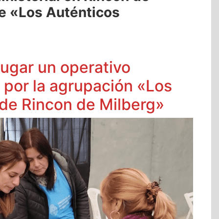
de «Los Auténticos
lugar un operativo
o por la agrupación «Los
de Rincon de Milberg»