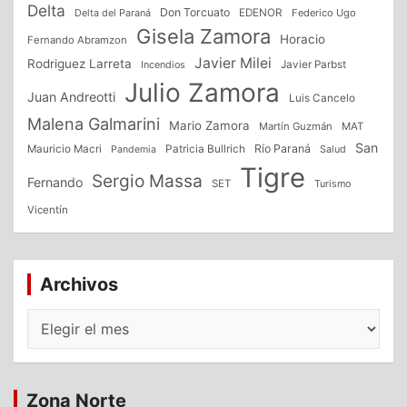
Delta
Don Torcuato
Delta del Paraná
EDENOR
Federico Ugo
Gisela Zamora
Horacio
Fernando Abramzon
Javier Milei
Rodriguez Larreta
Incendios
Javier Parbst
Julio Zamora
Juan Andreotti
Luis Cancelo
Malena Galmarini
Mario Zamora
Martín Guzmán
MAT
San
Patricia Bullrich
Río Paraná
Mauricio Macri
Salud
Pandemia
Tigre
Sergio Massa
Fernando
SET
Turismo
Vicentín
Archivos
Archivos
Zona Norte