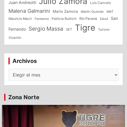
Julio Zamora
Juan Andreotti
Luis Cancelo
Malena Galmarini
Mario Zamora
Martín Guzmán
MAT
San
Patricia Bullrich
Río Paraná
Mauricio Macri
Salud
Pandemia
Tigre
Sergio Massa
Fernando
SET
Turismo
Vicentín
Archivos
Archivos
Zona Norte