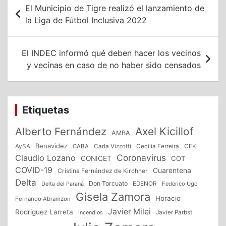
Navegación
El Municipio de Tigre realizó el lanzamiento de
de
la Liga de Fútbol Inclusiva 2022
entradas
El INDEC informó qué deben hacer los vecinos
y vecinas en caso de no haber sido censados
Etiquetas
Alberto Fernández
Axel Kicillof
AMBA
Benavidez
CFK
AySA
CABA
Carla Vizzotti
Cecilia Ferreira
Coronavirus
Claudio Lozano
CONICET
COT
COVID-19
Cuarentena
Cristina Fernández de Kirchner
Delta
Don Torcuato
Delta del Paraná
EDENOR
Federico Ugo
Gisela Zamora
Horacio
Fernando Abramzon
Javier Milei
Rodriguez Larreta
Incendios
Javier Parbst