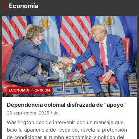
Economía
ECONOMÍA
OPINIÓN
Dependencia colonial disfrazada de “apoyo”
23 septiembre, 2025
dn
Washington decide intervenir con un mensaje que,
bajo la apariencia de respaldo, revela la pretensión
de condicionar el rumbo económico y político del