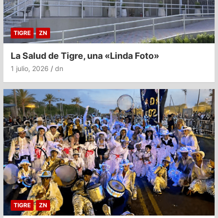
TIGRE
ZN
La Salud de Tigre, una «Linda Foto»
1 julio, 2026
dn
TIGRE
ZN