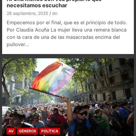
necesitamos escuchar
28 septiembre, 2025
dn
Empecemos por el final, que es el principio de todo.
Por Claudia Acuña La mujer lleva una remera blanca
con la cara de una de las masacradas encima del
pullover…
AV
GÉNEROS
POLÍTICA