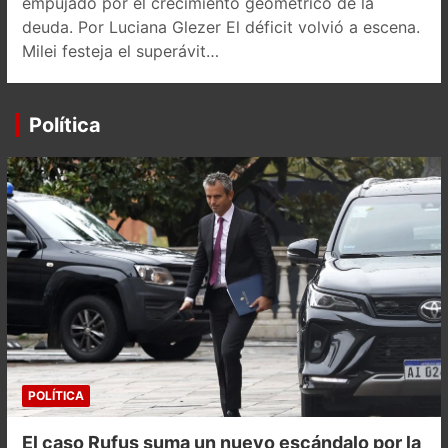
empujado por el crecimiento geométrico de la
deuda. Por Luciana Glezer El déficit volvió a escena.
Milei festeja el superávit…
Política
POLÍTICA
El caso Rufus suma un nuevo escándalo por la