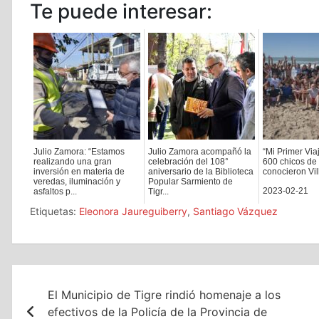
Te puede interesar:
Julio Zamora: “Estamos
Julio Zamora acompañó la
“Mi Primer Viaj
realizando una gran
celebración del 108°
600 chicos de
inversión en materia de
aniversario de la Biblioteca
conocieron Vil
veredas, iluminación y
Popular Sarmiento de
2023-02-21
asfaltos p...
Tigr...
Etiquetas:
Eleonora Jaureguiberry
,
Santiago Vázquez
2021-07-03
2024-09-16
Navegación
El Municipio de Tigre rindió homenaje a los
de
efectivos de la Policía de la Provincia de