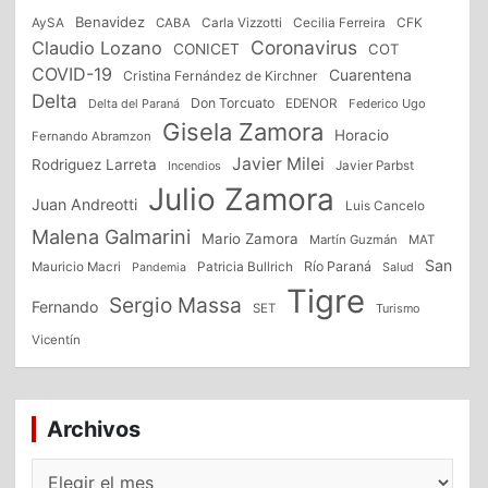
Benavidez
CFK
AySA
CABA
Carla Vizzotti
Cecilia Ferreira
Coronavirus
Claudio Lozano
CONICET
COT
COVID-19
Cuarentena
Cristina Fernández de Kirchner
Delta
Don Torcuato
Delta del Paraná
EDENOR
Federico Ugo
Gisela Zamora
Horacio
Fernando Abramzon
Javier Milei
Rodriguez Larreta
Incendios
Javier Parbst
Julio Zamora
Juan Andreotti
Luis Cancelo
Malena Galmarini
Mario Zamora
Martín Guzmán
MAT
San
Patricia Bullrich
Río Paraná
Mauricio Macri
Salud
Pandemia
Tigre
Sergio Massa
Fernando
SET
Turismo
Vicentín
Archivos
Archivos