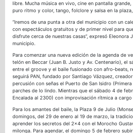
libre. Mucha música en vivo, cine en pantalla grande, 
puro ritmo y color, tango, folclore y salsa en la plaza
“Iremos de una punta a otra del municipio con un cale
con espectáculos gratuitos y de primer nivel para q
disfrute cerca de nuestras casas”, expresó Eleonora J
municipio.
Para comenzar una nueva edición de la agenda de vera
telón en Beccar (Juan B. Justo y Av. Centenario), el
entre el groove y el baile fusionado con afro-beats, 
seguirá PAN, fundado por Santiago Vázquez, creador
percusión con señas el Puerto de San Isidro (Primera
parches de lo lindo. Mientras que el sábado 4 de feb
Encalada al 2300) con improvisación rítmica a cargo 
Para los amantes del baile, la Plaza 9 de Julio (Mon
domingos, del 29 de enero al 19 de marzo, la tradicio
aprender los secretos del 2×4 con el Morocho Gustavo 
milonga. Para agendar, el domingo 5 de febrero subir