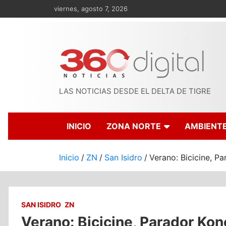
Saltar
viernes, agosto 7, 2026
al
contenido
LAS NOTICIAS DESDE EL DELTA DE TIGRE
INICIO
ZONA NORTE
AMBIENT
Inicio
ZN
San Isidro
Verano: Bicicine, Pa
SAN ISIDRO
ZN
Verano: Bicicine, Parador Kon