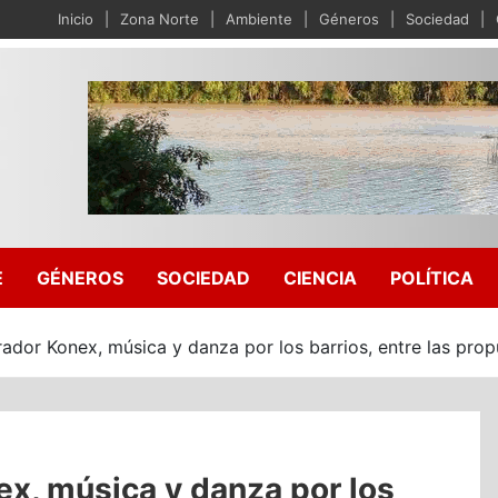
Inicio
Zona Norte
Ambiente
Géneros
Sociedad
E
GÉNEROS
SOCIEDAD
CIENCIA
POLÍTICA
rador Konex, música y danza por los barrios, entre las prop
ex, música y danza por los