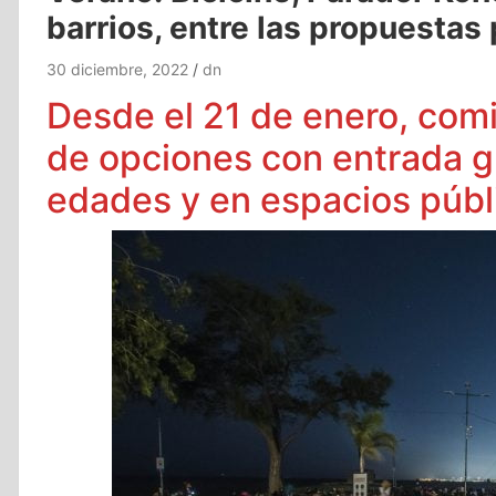
barrios, entre las propuestas 
30 diciembre, 2022
dn
Desde el 21 de enero, com
de opciones con entrada gr
edades y en espacios públ