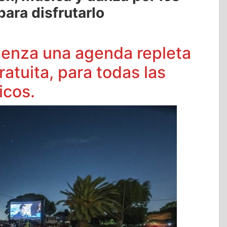
para disfrutarlo
ienza una agenda repleta
atuita, para todas las
icos.