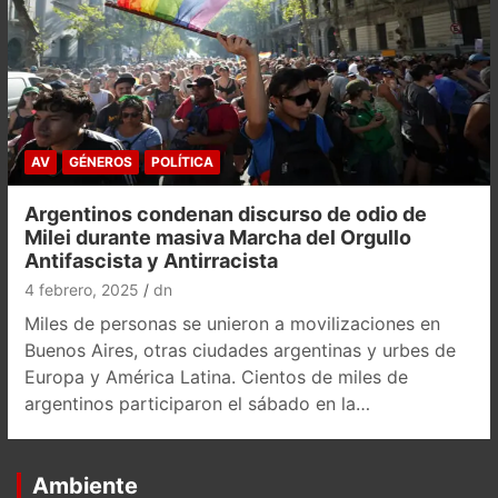
AV
GÉNEROS
POLÍTICA
Argentinos condenan discurso de odio de
Milei durante masiva Marcha del Orgullo
Antifascista y Antirracista
4 febrero, 2025
dn
Miles de personas se unieron a movilizaciones en
Buenos Aires, otras ciudades argentinas y urbes de
Europa y América Latina. Cientos de miles de
argentinos participaron el sábado en la…
Ambiente