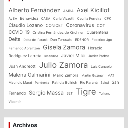
Alberto Fernández
Axel Kicillof
AMBA
Benavidez
CFK
AySA
CABA
Carla Vizzotti
Cecilia Ferreira
Coronavirus
Claudio Lozano
CONICET
COT
COVID-19
Cuarentena
Cristina Fernández de Kirchner
Delta
Don Torcuato
Delta del Paraná
EDENOR
Federico Ugo
Gisela Zamora
Horacio
Fernando Abramzon
Javier Milei
Rodriguez Larreta
Incendios
Javier Parbst
Julio Zamora
Juan Andreotti
Luis Cancelo
Malena Galmarini
Mario Zamora
Martín Guzmán
MAT
San
Patricia Bullrich
Río Paraná
Mauricio Macri
Salud
Pandemia
Tigre
Sergio Massa
Fernando
SET
Turismo
Vicentín
Archivos