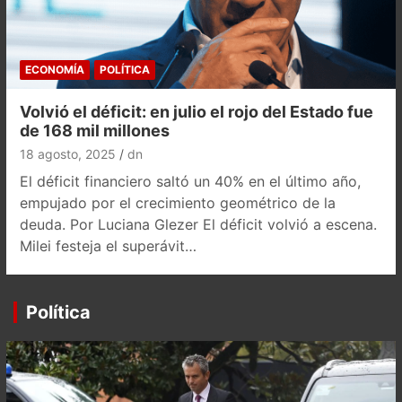
ECONOMÍA
POLÍTICA
Volvió el déficit: en julio el rojo del Estado fue
de 168 mil millones
18 agosto, 2025
dn
El déficit financiero saltó un 40% en el último año,
empujado por el crecimiento geométrico de la
deuda. Por Luciana Glezer El déficit volvió a escena.
Milei festeja el superávit…
Política