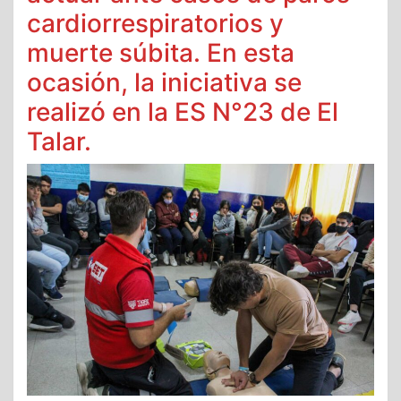
cardiorrespiratorios y
muerte súbita. En esta
ocasión, la iniciativa se
realizó en la ES N°23 de El
Talar.