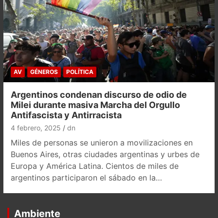
AV
GÉNEROS
POLÍTICA
Argentinos condenan discurso de odio de
Milei durante masiva Marcha del Orgullo
Antifascista y Antirracista
4 febrero, 2025
dn
Miles de personas se unieron a movilizaciones en
Buenos Aires, otras ciudades argentinas y urbes de
Europa y América Latina. Cientos de miles de
argentinos participaron el sábado en la…
Ambiente