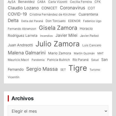
Benavidez
CFK
AySA
CABA
Carla Vizzotti
Cecilia Ferreira
Coronavirus
Claudio Lozano
CONICET
COT
COVID-19
Cuarentena
Cristina Fernández de Kirchner
Delta
Don Torcuato
Delta del Paraná
EDENOR
Federico Ugo
Gisela Zamora
Horacio
Fernando Abramzon
Javier Milei
Rodriguez Larreta
Incendios
Javier Parbst
Julio Zamora
Juan Andreotti
Luis Cancelo
Malena Galmarini
Mario Zamora
Martín Guzmán
MAT
San
Patricia Bullrich
Río Paraná
Mauricio Macri
Salud
Pandemia
Tigre
Sergio Massa
Fernando
SET
Turismo
Vicentín
Archivos
Archivos