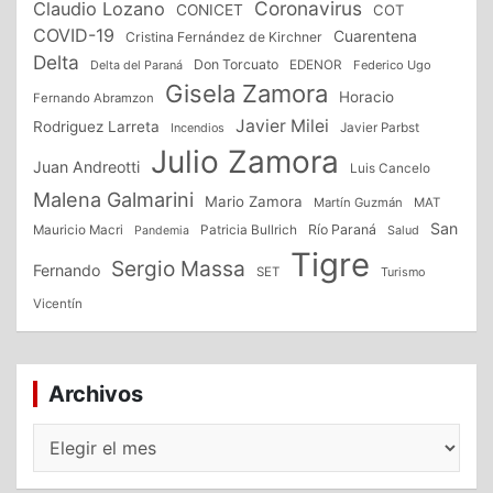
Coronavirus
Claudio Lozano
CONICET
COT
COVID-19
Cuarentena
Cristina Fernández de Kirchner
Delta
Don Torcuato
Delta del Paraná
EDENOR
Federico Ugo
Gisela Zamora
Horacio
Fernando Abramzon
Javier Milei
Rodriguez Larreta
Incendios
Javier Parbst
Julio Zamora
Juan Andreotti
Luis Cancelo
Malena Galmarini
Mario Zamora
Martín Guzmán
MAT
San
Patricia Bullrich
Río Paraná
Mauricio Macri
Salud
Pandemia
Tigre
Sergio Massa
Fernando
SET
Turismo
Vicentín
Archivos
Archivos