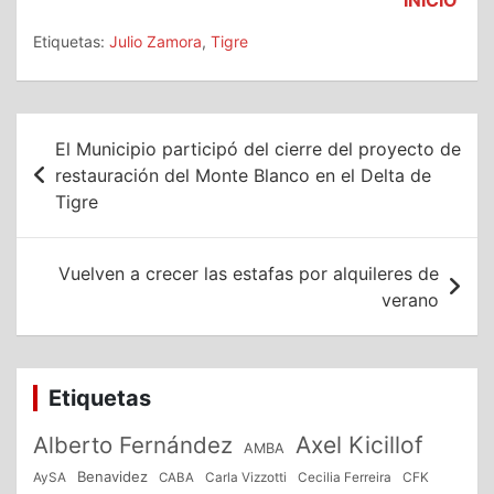
INICIO
Etiquetas:
Julio Zamora
,
Tigre
Navegación
El Municipio participó del cierre del proyecto de
de
restauración del Monte Blanco en el Delta de
Tigre
entradas
Vuelven a crecer las estafas por alquileres de
verano
Etiquetas
Alberto Fernández
Axel Kicillof
AMBA
Benavidez
CFK
AySA
CABA
Carla Vizzotti
Cecilia Ferreira