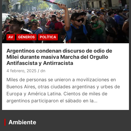
AV
GÉNEROS
POLÍTICA
Argentinos condenan discurso de odio de
Milei durante masiva Marcha del Orgullo
Antifascista y Antirracista
4 febrero, 2025
dn
Miles de personas se unieron a movilizaciones en
Buenos Aires, otras ciudades argentinas y urbes de
Europa y América Latina. Cientos de miles de
argentinos participaron el sábado en la…
Ambiente