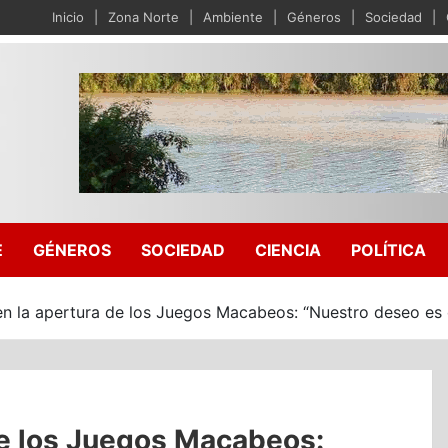
Inicio
Zona Norte
Ambiente
Géneros
Sociedad
E
GÉNEROS
SOCIEDAD
CIENCIA
POLÍTICA
en la apertura de los Juegos Macabeos: “Nuestro deseo es
de los Juegos Macabeos: