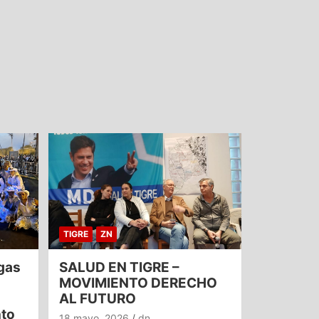
TIGRE
ZN
gas
SALUD EN TIGRE –
MOVIMIENTO DERECHO
AL FUTURO
nto
18 mayo, 2026
dn