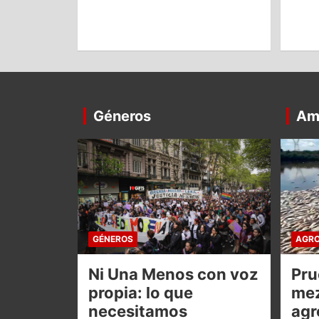
Géneros
Am
GÉNEROS
AGRO
Ni Una Menos con voz
Pru
propia: lo que
mez
necesitamos
agr