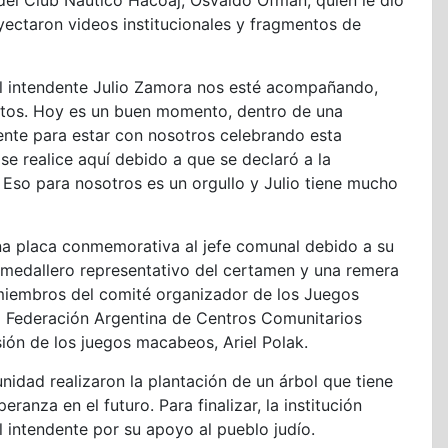
del Club Náutico Hacoaj, Osvaldo Ofman, quién le dio
oyectaron videos institucionales y fragmentos de
el intendente Julio Zamora nos esté acompañando,
tos. Hoy es un buen momento, dentro de una
sente para estar con nosotros celebrando esta
se realice aquí debido a que se declaró a la
Eso para nosotros es un orgullo y Julio tiene mucho
una placa conmemorativa al jefe comunal debido a su
medallero representativo del certamen y una remera
 miembros del comité organizador de los Juegos
a Federación Argentina de Centros Comunitarios
ión de los juegos macabeos, Ariel Polak.
idad realizaron la plantación de un árbol que tiene
anza en el futuro. Para finalizar, la institución
l intendente por su apoyo al pueblo judío.