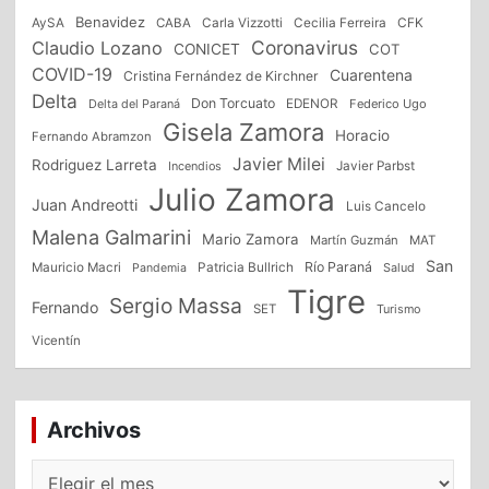
Benavidez
CFK
AySA
CABA
Carla Vizzotti
Cecilia Ferreira
Coronavirus
Claudio Lozano
CONICET
COT
COVID-19
Cuarentena
Cristina Fernández de Kirchner
Delta
Don Torcuato
Delta del Paraná
EDENOR
Federico Ugo
Gisela Zamora
Horacio
Fernando Abramzon
Javier Milei
Rodriguez Larreta
Incendios
Javier Parbst
Julio Zamora
Juan Andreotti
Luis Cancelo
Malena Galmarini
Mario Zamora
Martín Guzmán
MAT
San
Patricia Bullrich
Río Paraná
Mauricio Macri
Salud
Pandemia
Tigre
Sergio Massa
Fernando
SET
Turismo
Vicentín
Archivos
Archivos