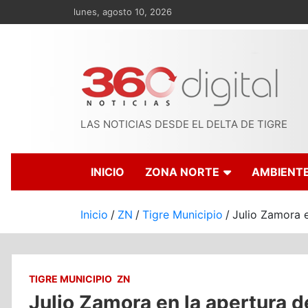
Saltar
lunes, agosto 10, 2026
al
contenido
LAS NOTICIAS DESDE EL DELTA DE TIGRE
INICIO
ZONA NORTE
AMBIENT
Inicio
ZN
Tigre Municipio
Julio Zamora 
TIGRE MUNICIPIO
ZN
Julio Zamora en la apertura 