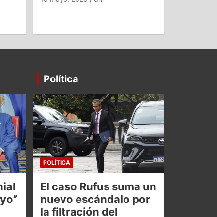
Política
POLÍTICA
ial
El caso Rufus suma un
oyo”
nuevo escándalo por
la filtración del