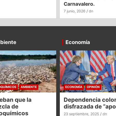
Carnavalero.
7 junio, 2026
dn
biente
Economía
QUÍMICOS
AMBIENTE
ECONOMÍA
OPINIÓN
eban que la
Dependencia colon
cla de
disfrazada de “ap
oquímicos
23 septiembre, 2025
dn