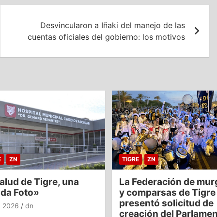
Desvincularon a Iñaki del manejo de las
cuentas oficiales del gobierno: los motivos
E
ZN
TIGRE
ZN
alud de Tigre, una
La Federación de mur
nda Foto»
y comparsas de Tigre
presentó solicitud de
o, 2026
dn
creación del Parlame