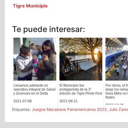
Tigre Municipio
Te puede interesar:
Llevamos adelante un
El Municipio fue
Por obras, el 
operativo integral de Salud
protagonista de la 3°
largo los rama
y Zoonosis en el Delta
edición de Tigre Photo Fest
línea Mitre no
Retiro
2021-07-08
2021-09-21
2022-12-06
Etiquetas:
Juegos Macabeos Panamericanos 2023
,
Julio Zam