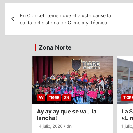
Navegación
En Conicet, temen que el ajuste cause la
de
caída del sistema de Ciencia y Técnica
entradas
Zona Norte
AV
TIGRE
ZN
TIGR
Ay ay ay que se va… la
La S
lancha!
«Li
14 julio, 2026
dn
1 juli