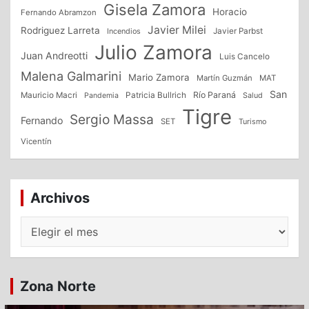
Gisela Zamora
Horacio
Fernando Abramzon
Javier Milei
Rodriguez Larreta
Incendios
Javier Parbst
Julio Zamora
Juan Andreotti
Luis Cancelo
Malena Galmarini
Mario Zamora
Martín Guzmán
MAT
San
Patricia Bullrich
Río Paraná
Mauricio Macri
Salud
Pandemia
Tigre
Sergio Massa
Fernando
SET
Turismo
Vicentín
Archivos
Archivos
Zona Norte