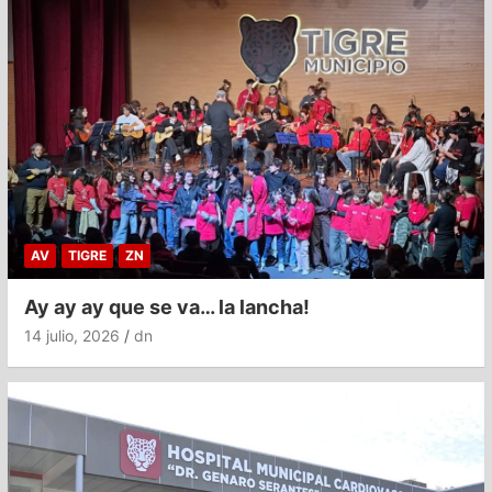
AV
TIGRE
ZN
Ay ay ay que se va… la lancha!
14 julio, 2026
dn