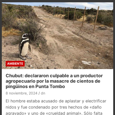
AMBIENTE
Chubut: declararon culpable a un productor
agropecuario por la masacre de cientos de
pingüinos en Punta Tombo
8 noviembre, 2024
dn
El hombre estaba acusado de aplastar y electrificar
nidos y fue condenado por tres hechos de «daño
agravado» y uno de «crueldad animal». Sólo falta