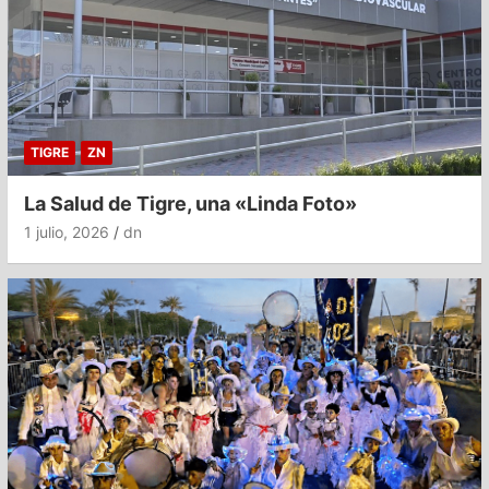
TIGRE
ZN
La Salud de Tigre, una «Linda Foto»
1 julio, 2026
dn