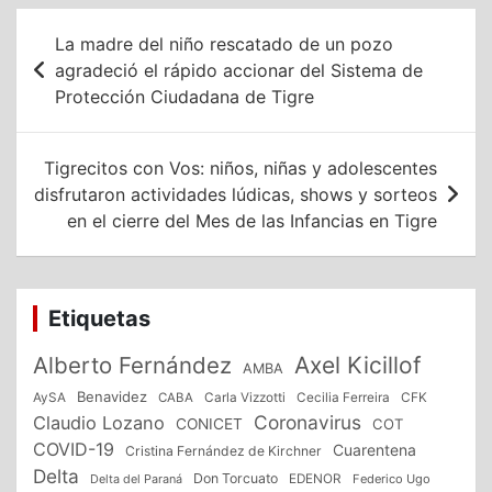
Navegación
La madre del niño rescatado de un pozo
de
agradeció el rápido accionar del Sistema de
Protección Ciudadana de Tigre
entradas
Tigrecitos con Vos: niños, niñas y adolescentes
disfrutaron actividades lúdicas, shows y sorteos
en el cierre del Mes de las Infancias en Tigre
Etiquetas
Alberto Fernández
Axel Kicillof
AMBA
Benavidez
CFK
AySA
CABA
Carla Vizzotti
Cecilia Ferreira
Coronavirus
Claudio Lozano
CONICET
COT
COVID-19
Cuarentena
Cristina Fernández de Kirchner
Delta
Don Torcuato
Delta del Paraná
EDENOR
Federico Ugo