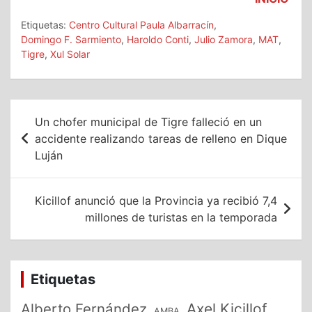
Etiquetas:
Centro Cultural Paula Albarracín
,
Domingo F. Sarmiento
,
Haroldo Conti
,
Julio Zamora
,
MAT
,
Tigre
,
Xul Solar
Navegación
Un chofer municipal de Tigre falleció en un
de
accidente realizando tareas de relleno en Dique
Luján
entradas
Kicillof anunció que la Provincia ya recibió 7,4
millones de turistas en la temporada
Etiquetas
Alberto Fernández
Axel Kicillof
AMBA