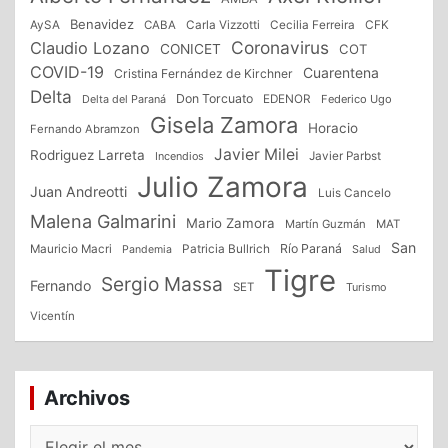
Benavidez
CFK
AySA
CABA
Carla Vizzotti
Cecilia Ferreira
Coronavirus
Claudio Lozano
CONICET
COT
COVID-19
Cuarentena
Cristina Fernández de Kirchner
Delta
Don Torcuato
Delta del Paraná
EDENOR
Federico Ugo
Gisela Zamora
Horacio
Fernando Abramzon
Javier Milei
Rodriguez Larreta
Incendios
Javier Parbst
Julio Zamora
Juan Andreotti
Luis Cancelo
Malena Galmarini
Mario Zamora
Martín Guzmán
MAT
San
Patricia Bullrich
Río Paraná
Mauricio Macri
Salud
Pandemia
Tigre
Sergio Massa
Fernando
SET
Turismo
Vicentín
Archivos
Archivos