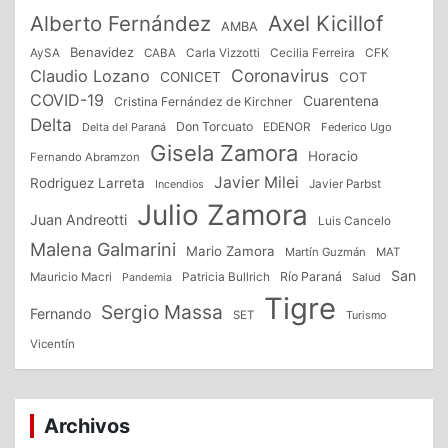
Alberto Fernández
Axel Kicillof
AMBA
Benavidez
CFK
AySA
CABA
Carla Vizzotti
Cecilia Ferreira
Coronavirus
Claudio Lozano
CONICET
COT
COVID-19
Cuarentena
Cristina Fernández de Kirchner
Delta
Don Torcuato
Delta del Paraná
EDENOR
Federico Ugo
Gisela Zamora
Horacio
Fernando Abramzon
Javier Milei
Rodriguez Larreta
Incendios
Javier Parbst
Julio Zamora
Juan Andreotti
Luis Cancelo
Malena Galmarini
Mario Zamora
Martín Guzmán
MAT
San
Patricia Bullrich
Río Paraná
Mauricio Macri
Salud
Pandemia
Tigre
Sergio Massa
Fernando
SET
Turismo
Vicentín
Archivos