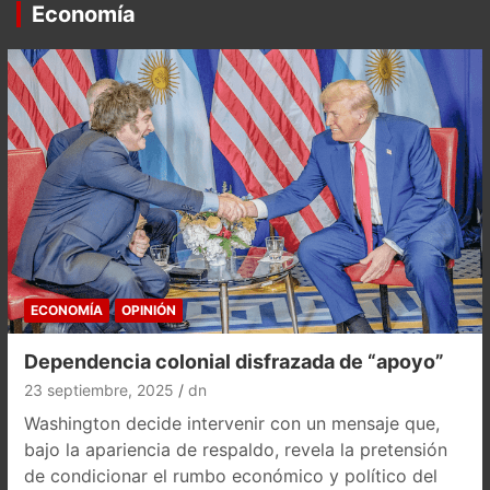
Economía
ECONOMÍA
OPINIÓN
Dependencia colonial disfrazada de “apoyo”
23 septiembre, 2025
dn
Washington decide intervenir con un mensaje que,
bajo la apariencia de respaldo, revela la pretensión
de condicionar el rumbo económico y político del