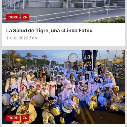
TIGRE
ZN
La Salud de Tigre, una «Linda Foto»
1 julio, 2026
dn
TIGRE
ZN