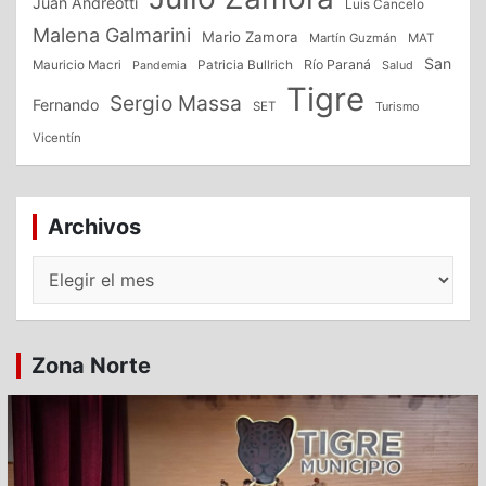
Juan Andreotti
Luis Cancelo
Malena Galmarini
Mario Zamora
Martín Guzmán
MAT
San
Patricia Bullrich
Río Paraná
Mauricio Macri
Salud
Pandemia
Tigre
Sergio Massa
Fernando
SET
Turismo
Vicentín
Archivos
Archivos
Zona Norte