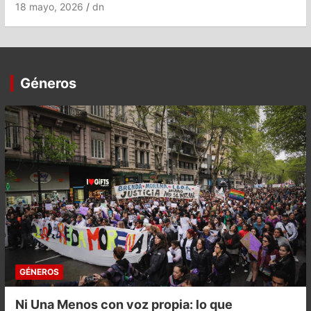
18 mayo, 2026
dn
Géneros
GÉNEROS
Ni Una Menos con voz propia: lo que