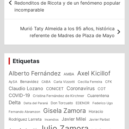
de
Redonditos de Ricota y de un fenómeno popular
incomparable
entradas
Murió Taty Almeida a los 95 años, histórica
referente de Madres de Plaza de Mayo
Etiquetas
Alberto Fernández
Axel Kicillof
AMBA
Benavidez
CFK
AySA
CABA
Carla Vizzotti
Cecilia Ferreira
Coronavirus
Claudio Lozano
CONICET
COT
COVID-19
Cuarentena
Cristina Fernández de Kirchner
Delta
Don Torcuato
Delta del Paraná
EDENOR
Federico Ugo
Gisela Zamora
Horacio
Fernando Abramzon
Javier Milei
Rodriguez Larreta
Incendios
Javier Parbst
Julio Zamora