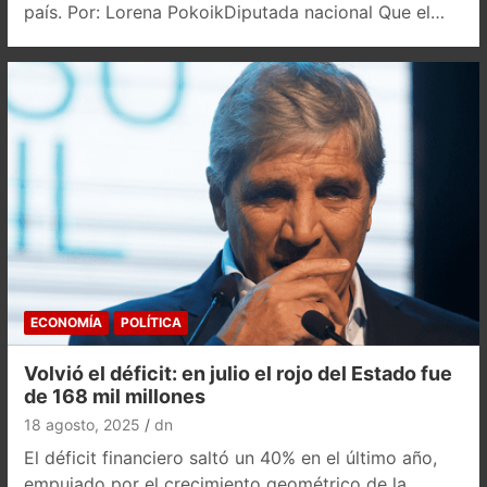
país. Por: Lorena PokoikDiputada nacional Que el…
ECONOMÍA
POLÍTICA
Volvió el déficit: en julio el rojo del Estado fue
de 168 mil millones
18 agosto, 2025
dn
El déficit financiero saltó un 40% en el último año,
empujado por el crecimiento geométrico de la