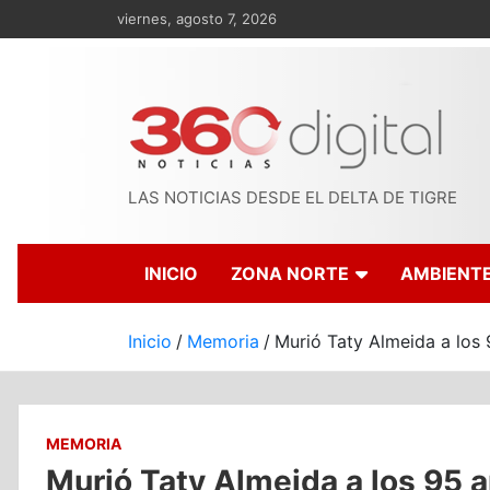
Saltar
viernes, agosto 7, 2026
al
contenido
LAS NOTICIAS DESDE EL DELTA DE TIGRE
INICIO
ZONA NORTE
AMBIENT
Inicio
Memoria
Murió Taty Almeida a los 
MEMORIA
Murió Taty Almeida a los 95 a