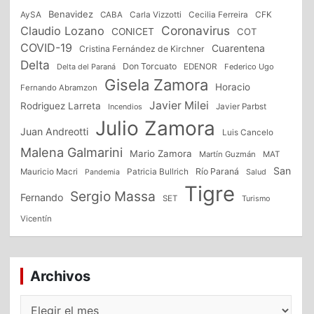
Benavidez
CFK
AySA
CABA
Carla Vizzotti
Cecilia Ferreira
Coronavirus
Claudio Lozano
CONICET
COT
COVID-19
Cuarentena
Cristina Fernández de Kirchner
Delta
Don Torcuato
Delta del Paraná
EDENOR
Federico Ugo
Gisela Zamora
Horacio
Fernando Abramzon
Javier Milei
Rodriguez Larreta
Incendios
Javier Parbst
Julio Zamora
Juan Andreotti
Luis Cancelo
Malena Galmarini
Mario Zamora
Martín Guzmán
MAT
San
Patricia Bullrich
Río Paraná
Mauricio Macri
Salud
Pandemia
Tigre
Sergio Massa
Fernando
SET
Turismo
Vicentín
Archivos
Archivos