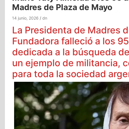
Madres de Plaza de Mayo
14 junio, 2026
dn
La Presidenta de Madres d
Fundadora falleció a los 95
dedicada a la búsqueda de 
un ejemplo de militancia, 
para toda la sociedad arge