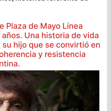
e Plaza de Mayo Línea
 años. Una historia de vida
su hijo que se convirtió en
coherencia y resistencia
ntina.