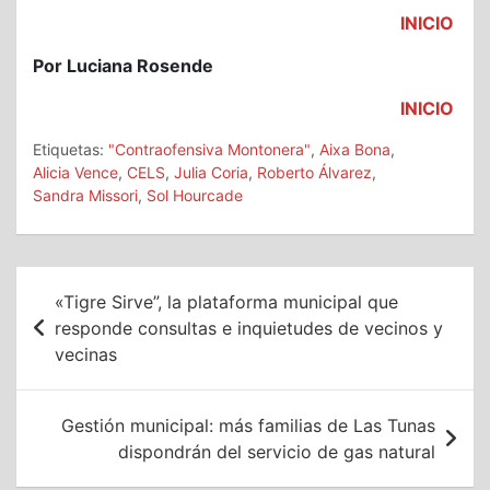
INICIO
Por Luciana Rosende
INICIO
Etiquetas:
"Contraofensiva Montonera"
,
Aixa Bona
,
Alicia Vence
,
CELS
,
Julia Coria
,
Roberto Álvarez
,
Sandra Missori
,
Sol Hourcade
Navegación
«Tigre Sirve”, la plataforma municipal que
de
responde consultas e inquietudes de vecinos y
vecinas
entradas
Gestión municipal: más familias de Las Tunas
dispondrán del servicio de gas natural