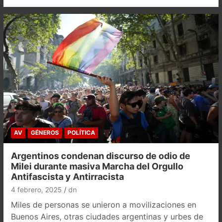
AV
GÉNEROS
POLÍTICA
Argentinos condenan discurso de odio de
Milei durante masiva Marcha del Orgullo
Antifascista y Antirracista
4 febrero, 2025
dn
Miles de personas se unieron a movilizaciones en
Buenos Aires, otras ciudades argentinas y urbes de