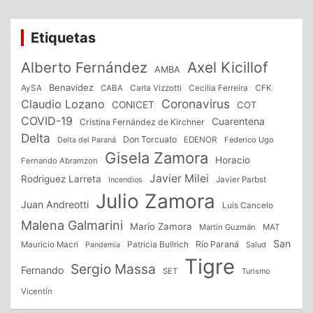
Etiquetas
Alberto Fernández
Axel Kicillof
AMBA
Benavidez
CFK
AySA
CABA
Carla Vizzotti
Cecilia Ferreira
Coronavirus
Claudio Lozano
CONICET
COT
COVID-19
Cuarentena
Cristina Fernández de Kirchner
Delta
Don Torcuato
Delta del Paraná
EDENOR
Federico Ugo
Gisela Zamora
Horacio
Fernando Abramzon
Javier Milei
Rodriguez Larreta
Incendios
Javier Parbst
Julio Zamora
Juan Andreotti
Luis Cancelo
Malena Galmarini
Mario Zamora
Martín Guzmán
MAT
San
Patricia Bullrich
Río Paraná
Mauricio Macri
Salud
Pandemia
Tigre
Sergio Massa
Fernando
SET
Turismo
Vicentín