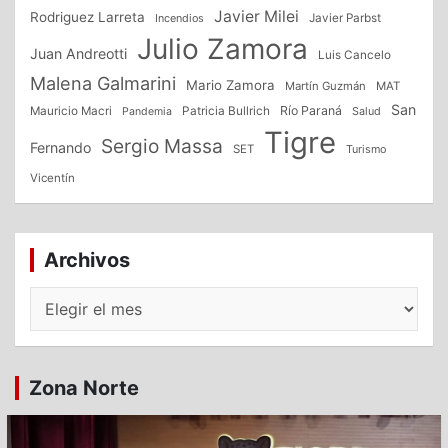
Javier Milei
Rodriguez Larreta
Incendios
Javier Parbst
Julio Zamora
Juan Andreotti
Luis Cancelo
Malena Galmarini
Mario Zamora
Martín Guzmán
MAT
San
Patricia Bullrich
Río Paraná
Mauricio Macri
Salud
Pandemia
Tigre
Sergio Massa
Fernando
SET
Turismo
Vicentín
Archivos
Archivos
Zona Norte