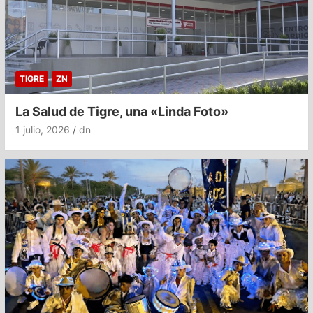
TIGRE
ZN
La Salud de Tigre, una «Linda Foto»
1 julio, 2026
dn