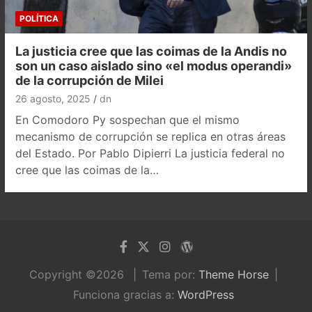
POLÍTICA
La justicia cree que las coimas de la Andis no
son un caso aislado sino «el modus operandi»
de la corrupción de Milei
26 agosto, 2025
dn
En Comodoro Py sospechan que el mismo
mecanismo de corrupción se replica en otras áreas
del Estado. Por Pablo Dipierri La justicia federal no
cree que las coimas de la…
Copyright ©2026
Tema por:
Theme Horse
Funciona gracias a:
WordPress