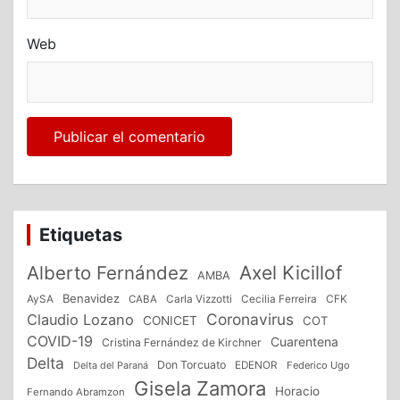
Web
Etiquetas
Alberto Fernández
Axel Kicillof
AMBA
Benavidez
CFK
AySA
CABA
Carla Vizzotti
Cecilia Ferreira
Coronavirus
Claudio Lozano
CONICET
COT
COVID-19
Cuarentena
Cristina Fernández de Kirchner
Delta
Don Torcuato
Delta del Paraná
EDENOR
Federico Ugo
Gisela Zamora
Horacio
Fernando Abramzon