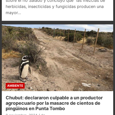
sobre el río Salado y concluyó que “las mezclas de
herbicidas, insecticidas y fungicidas producen una
mayor…
AMBIENTE
Chubut: declararon culpable a un productor
agropecuario por la masacre de cientos de
pingüinos en Punta Tombo