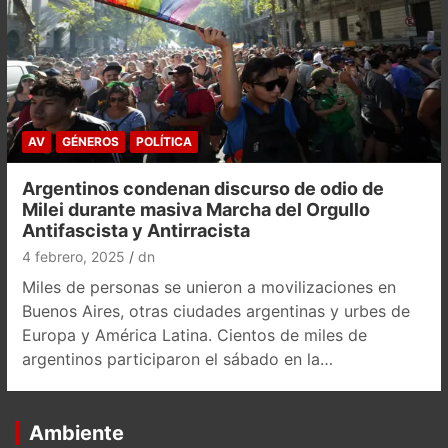
AV
GÉNEROS
POLÍTICA
Argentinos condenan discurso de odio de
Milei durante masiva Marcha del Orgullo
Antifascista y Antirracista
4 febrero, 2025
dn
Miles de personas se unieron a movilizaciones en
Buenos Aires, otras ciudades argentinas y urbes de
Europa y América Latina. Cientos de miles de
argentinos participaron el sábado en la…
Ambiente