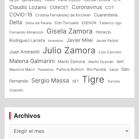
AySA
CABA
Carla Vizzotti
Cecilia Ferreira
Coronavirus
Claudio Lozano
CONICET
COT
COVID-19
Cuarentena
Cristina Fernández de Kirchner
Delta
Don Torcuato
Delta del Paraná
EDENOR
Federico Ugo
Gisela Zamora
Horacio
Fernando Abramzon
Javier Milei
Rodriguez Larreta
Incendios
Javier Parbst
Julio Zamora
Juan Andreotti
Luis Cancelo
Malena Galmarini
Mario Zamora
Martín Guzmán
MAT
San
Patricia Bullrich
Río Paraná
Mauricio Macri
Salud
Pandemia
Tigre
Sergio Massa
Fernando
SET
Turismo
Vicentín
Archivos
Archivos