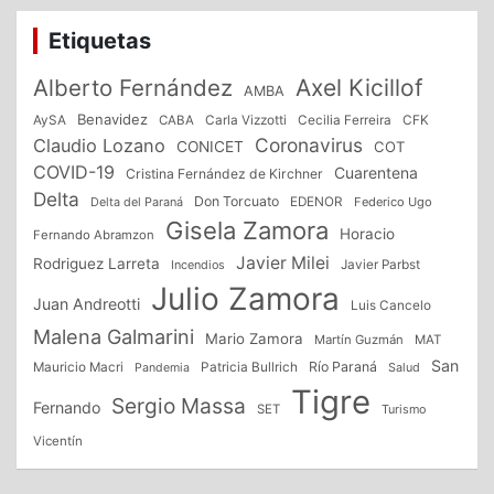
entradas
Etiquetas
Alberto Fernández
Axel Kicillof
AMBA
Benavidez
CFK
AySA
CABA
Carla Vizzotti
Cecilia Ferreira
Coronavirus
Claudio Lozano
CONICET
COT
COVID-19
Cuarentena
Cristina Fernández de Kirchner
Delta
Don Torcuato
Delta del Paraná
EDENOR
Federico Ugo
Gisela Zamora
Horacio
Fernando Abramzon
Javier Milei
Rodriguez Larreta
Incendios
Javier Parbst
Julio Zamora
Juan Andreotti
Luis Cancelo
Malena Galmarini
Mario Zamora
Martín Guzmán
MAT
San
Patricia Bullrich
Río Paraná
Mauricio Macri
Salud
Pandemia
Tigre
Sergio Massa
Fernando
SET
Turismo
Vicentín