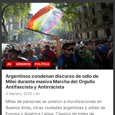
AV
GÉNEROS
POLÍTICA
Argentinos condenan discurso de odio de
Milei durante masiva Marcha del Orgullo
Antifascista y Antirracista
4 febrero, 2025
dn
Miles de personas se unieron a movilizaciones en
Buenos Aires, otras ciudades argentinas y urbes de
Europa y América Latina. Cientos de miles de