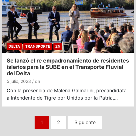
DELTA
TRANSPORTE
ZN
Se lanzó el re empadronamiento de residentes
isleños para la SUBE en el Transporte Fluvial
del Delta
5 julio, 2023
dn
Con la presencia de Malena Galmarini, precandidata
a Intendente de Tigre por Unidos por la Patria,…
Paginación
1
2
Siguiente
de