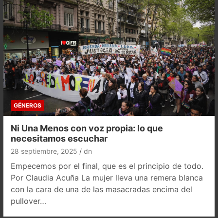
GÉNEROS
Ni Una Menos con voz propia: lo que
necesitamos escuchar
28 septiembre, 2025
dn
Empecemos por el final, que es el principio de todo.
Por Claudia Acuña La mujer lleva una remera blanca
con la cara de una de las masacradas encima del
pullover…