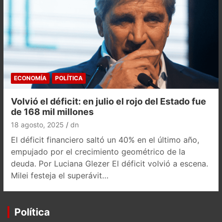
ECONOMÍA
POLÍTICA
Volvió el déficit: en julio el rojo del Estado fue
de 168 mil millones
18 agosto, 2025
dn
El déficit financiero saltó un 40% en el último año,
empujado por el crecimiento geométrico de la
deuda. Por Luciana Glezer El déficit volvió a escena.
Milei festeja el superávit…
Política