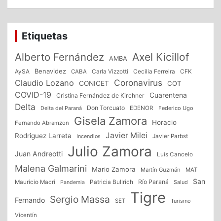
Etiquetas
Alberto Fernández
Axel Kicillof
AMBA
Benavidez
CFK
AySA
CABA
Carla Vizzotti
Cecilia Ferreira
Coronavirus
Claudio Lozano
CONICET
COT
COVID-19
Cuarentena
Cristina Fernández de Kirchner
Delta
Don Torcuato
Delta del Paraná
EDENOR
Federico Ugo
Gisela Zamora
Horacio
Fernando Abramzon
Javier Milei
Rodriguez Larreta
Incendios
Javier Parbst
Julio Zamora
Juan Andreotti
Luis Cancelo
Malena Galmarini
Mario Zamora
Martín Guzmán
MAT
San
Patricia Bullrich
Río Paraná
Mauricio Macri
Salud
Pandemia
Tigre
Sergio Massa
Fernando
SET
Turismo
Vicentín