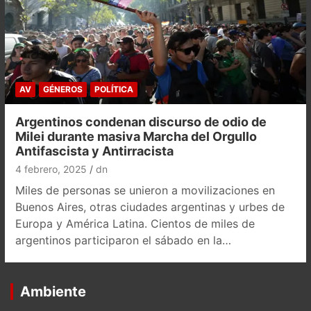
AV
GÉNEROS
POLÍTICA
Argentinos condenan discurso de odio de
Milei durante masiva Marcha del Orgullo
Antifascista y Antirracista
4 febrero, 2025
dn
Miles de personas se unieron a movilizaciones en
Buenos Aires, otras ciudades argentinas y urbes de
Europa y América Latina. Cientos de miles de
argentinos participaron el sábado en la…
Ambiente