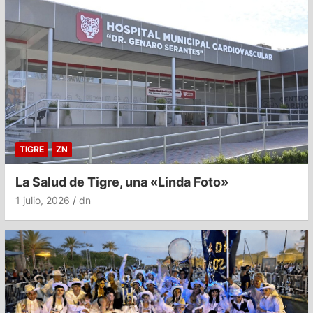
TIGRE
ZN
La Salud de Tigre, una «Linda Foto»
1 julio, 2026
dn