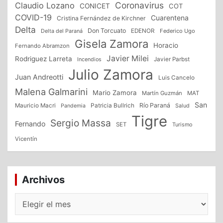
Coronavirus
Claudio Lozano
CONICET
COT
COVID-19
Cuarentena
Cristina Fernández de Kirchner
Delta
Don Torcuato
Delta del Paraná
EDENOR
Federico Ugo
Gisela Zamora
Horacio
Fernando Abramzon
Javier Milei
Rodriguez Larreta
Incendios
Javier Parbst
Julio Zamora
Juan Andreotti
Luis Cancelo
Malena Galmarini
Mario Zamora
Martín Guzmán
MAT
San
Patricia Bullrich
Río Paraná
Mauricio Macri
Salud
Pandemia
Tigre
Sergio Massa
Fernando
SET
Turismo
Vicentín
Archivos
Archivos