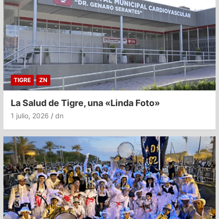
TIGRE
ZN
La Salud de Tigre, una «Linda Foto»
1 julio, 2026
dn