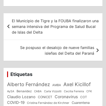
Navegación
El Municipio de Tigre y la FOUBA finalizaron una
de
semana intensiva del Programa de Salud Bucal
de Islas del Delta
entradas
Se pospuso el desalojo de nueve familias
isleñas del Delta del Paraná
Etiquetas
Alberto Fernández
Axel Kicillof
AMBA
Benavidez
CFK
AySA
CABA
Carla Vizzotti
Cecilia Ferreira
Coronavirus
Claudio Lozano
CONICET
COT
COVID-19
Cuarentena
Cristina Fernández de Kirchner