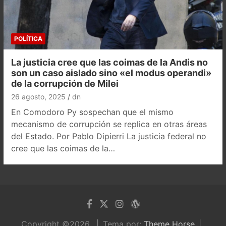
POLÍTICA
La justicia cree que las coimas de la Andis no
son un caso aislado sino «el modus operandi»
de la corrupción de Milei
26 agosto, 2025
dn
En Comodoro Py sospechan que el mismo
mecanismo de corrupción se replica en otras áreas
del Estado. Por Pablo Dipierri La justicia federal no
cree que las coimas de la…
Copyright ©2026
Tema por:
Theme Horse