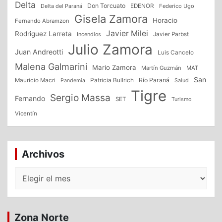
Delta
Don Torcuato
Delta del Paraná
EDENOR
Federico Ugo
Gisela Zamora
Horacio
Fernando Abramzon
Javier Milei
Rodriguez Larreta
Incendios
Javier Parbst
Julio Zamora
Juan Andreotti
Luis Cancelo
Malena Galmarini
Mario Zamora
Martín Guzmán
MAT
San
Patricia Bullrich
Río Paraná
Mauricio Macri
Salud
Pandemia
Tigre
Sergio Massa
Fernando
SET
Turismo
Vicentín
Archivos
Archivos
Zona Norte