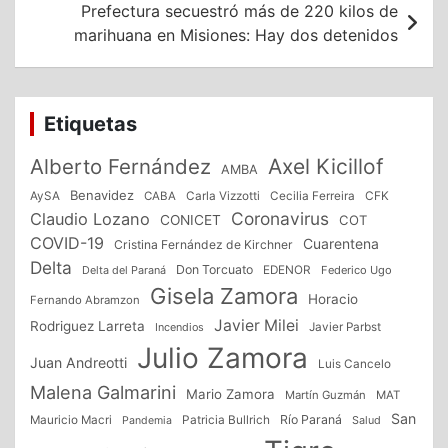
Prefectura secuestró más de 220 kilos de
marihuana en Misiones: Hay dos detenidos
Etiquetas
Alberto Fernández
Axel Kicillof
AMBA
Benavidez
CFK
AySA
CABA
Carla Vizzotti
Cecilia Ferreira
Coronavirus
Claudio Lozano
CONICET
COT
COVID-19
Cuarentena
Cristina Fernández de Kirchner
Delta
Don Torcuato
Delta del Paraná
EDENOR
Federico Ugo
Gisela Zamora
Horacio
Fernando Abramzon
Javier Milei
Rodriguez Larreta
Incendios
Javier Parbst
Julio Zamora
Juan Andreotti
Luis Cancelo
Malena Galmarini
Mario Zamora
Martín Guzmán
MAT
San
Patricia Bullrich
Río Paraná
Mauricio Macri
Salud
Pandemia