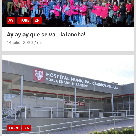
AV
TIGRE
ZN
Ay ay ay que se va… la lancha!
14 julio, 2026
dn
TIGRE
ZN