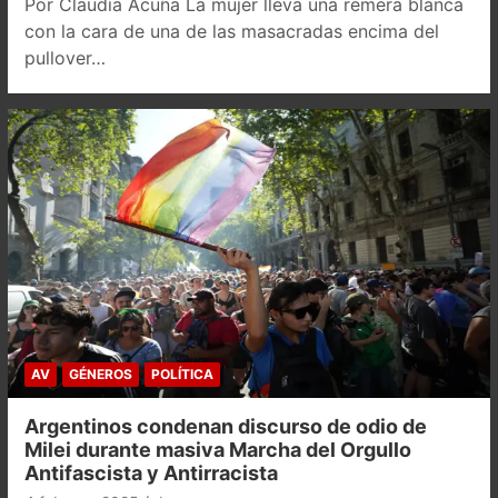
Por Claudia Acuña La mujer lleva una remera blanca
con la cara de una de las masacradas encima del
pullover…
AV
GÉNEROS
POLÍTICA
Argentinos condenan discurso de odio de
Milei durante masiva Marcha del Orgullo
Antifascista y Antirracista