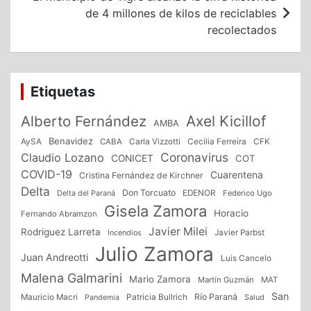
de 4 millones de kilos de reciclables
recolectados
Etiquetas
Alberto Fernández
Axel Kicillof
AMBA
Benavidez
CFK
AySA
CABA
Carla Vizzotti
Cecilia Ferreira
Coronavirus
Claudio Lozano
CONICET
COT
COVID-19
Cuarentena
Cristina Fernández de Kirchner
Delta
Don Torcuato
Delta del Paraná
EDENOR
Federico Ugo
Gisela Zamora
Horacio
Fernando Abramzon
Javier Milei
Rodriguez Larreta
Incendios
Javier Parbst
Julio Zamora
Juan Andreotti
Luis Cancelo
Malena Galmarini
Mario Zamora
Martín Guzmán
MAT
San
Patricia Bullrich
Río Paraná
Mauricio Macri
Salud
Pandemia