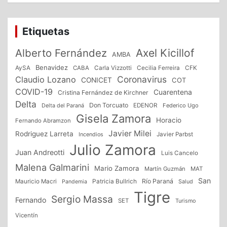
Etiquetas
Alberto Fernández
Axel Kicillof
AMBA
Benavidez
CFK
AySA
CABA
Carla Vizzotti
Cecilia Ferreira
Coronavirus
Claudio Lozano
CONICET
COT
COVID-19
Cuarentena
Cristina Fernández de Kirchner
Delta
Don Torcuato
Delta del Paraná
EDENOR
Federico Ugo
Gisela Zamora
Horacio
Fernando Abramzon
Javier Milei
Rodriguez Larreta
Incendios
Javier Parbst
Julio Zamora
Juan Andreotti
Luis Cancelo
Malena Galmarini
Mario Zamora
Martín Guzmán
MAT
San
Patricia Bullrich
Río Paraná
Mauricio Macri
Salud
Pandemia
Tigre
Sergio Massa
Fernando
SET
Turismo
Vicentín