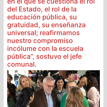
en el que se cuestiona el rol
del Estado, el rol de la
educación pública, su
gratuidad, su enseñanza
universal; reafirmamos
nuestro compromiso
incólume con la escuela
pública”, sostuvo el jefe
comunal.