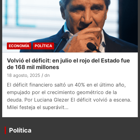
ECONOMÍA
POLÍTICA
Volvió el déficit: en julio el rojo del Estado fue
de 168 mil millones
18 agosto, 2025
dn
El déficit financiero saltó un 40% en el último año,
empujado por el crecimiento geométrico de la
deuda. Por Luciana Glezer El déficit volvió a escena.
Milei festeja el superávit…
Política