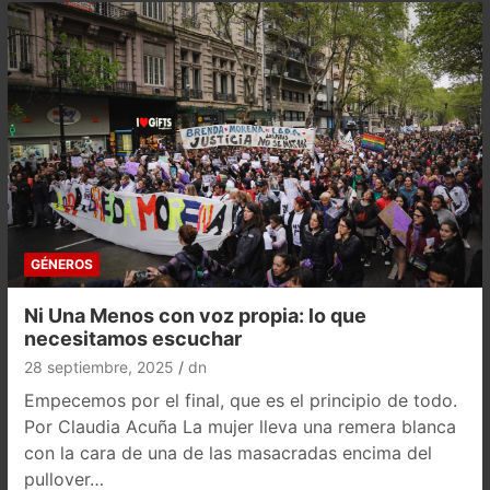
GÉNEROS
Ni Una Menos con voz propia: lo que
necesitamos escuchar
28 septiembre, 2025
dn
Empecemos por el final, que es el principio de todo.
Por Claudia Acuña La mujer lleva una remera blanca
con la cara de una de las masacradas encima del
pullover…